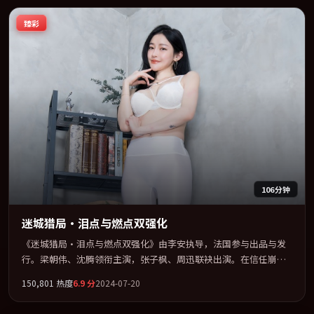
臻彩
106分钟
迷城猎局·泪点与燃点双强化
《迷城猎局·泪点与燃点双强化》由李安执导，法国参与出品与发
行。梁朝伟、沈腾领衔主演，张子枫、周迅联袂出演。在信任崩塌
与自我救赎之间反复拉扯。全片以「动作」类型为骨架，在叙事、
150,801
热度
6.9
分
2024-07-20
表演与视听上力求统一。定于 2024-11-17 在内地院线及主流平台同
步亮相，2024 年度话题片中口碑稳健，适合喜欢强情节与人物弧光