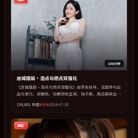
106分钟
迷城猎局·泪点与燃点双强化
《迷城猎局·泪点与燃点双强化》由李安执导，法国参与出
品与发行。梁朝伟、沈腾领衔主演，张子枫、周迅联袂出
演。在信任崩塌与自我救赎之间反复拉扯。全片以「动作」
150,801
热度
6.9
分
2024-07-20
类型为骨架，在叙事、表演与视听上力求统一。定于 2024-
11-17 在内地院线及主流平台同步亮相，2024 年度话题片中
口碑稳健，适合喜欢强情节与人物弧光的观众完整观看。
韩剧