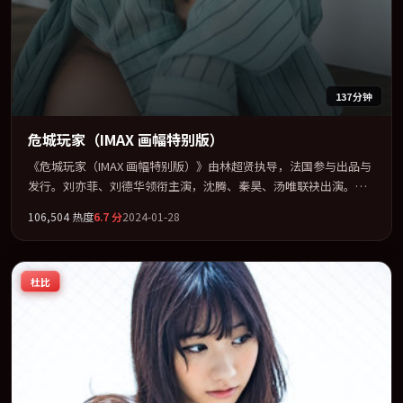
137分钟
危城玩家（IMAX 画幅特别版）
《危城玩家（IMAX 画幅特别版）》由林超贤执导，法国参与出品与
发行。刘亦菲、刘德华领衔主演，沈腾、秦昊、汤唯联袂出演。在
罪案类型框架下完成对时代焦虑的隐喻表达。全片以「奇幻」类型
106,504
热度
6.7
分
2024-01-28
为骨架，在叙事、表演与视听上力求统一。定于 2024-07-06 在内地
院线及主流平台同步亮相，2024 年度话题片中口碑稳健，适合喜欢
强情节与人物弧光的观众完整观看。
杜比