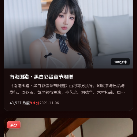
108分钟
南港围猎·黑白彩蛋章节附赠
《南港围猎·黑白彩蛋章节附赠》由刁亦男执导，印度参与出品与
发行。周冬雨、黄渤领衔主演，孙艺珍、刘德华、木村拓哉、周迅
联袂出演。视听语言实验感十足，却不失叙事上的共情力。全片以
43,527
热度
9.4
分
2021-11-06
「喜剧」类型为骨架，在叙事、表演与视听上力求统一。定于
2021-10-11 在内地院线及主流平台同步亮相，2021 年度话题片中口
碑稳健，适合喜欢强情节与人物弧光的观众完整观看。
高分