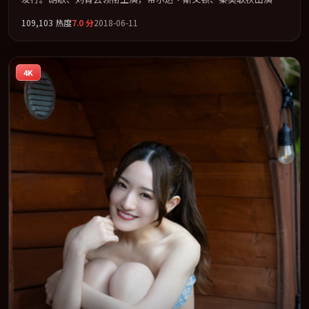
节奏凌厉，情绪在克制与爆发之间精准摆荡。全片以「惊悚」类型
109,103
热度
7.0
分
2018-06-11
为骨架，在叙事、表演与视听上力求统一。定于 2018-05-08 在内地
院线及主流平台同步亮相，2018 年度话题片中口碑稳健，适合喜欢
强情节与人物弧光的观众完整观看。
4K