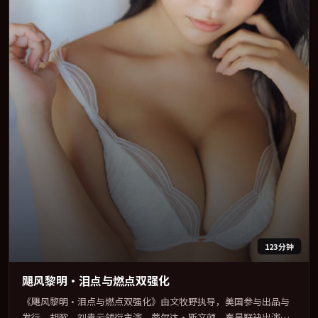
123分钟
飓风黎明·泪点与燃点双强化
《飓风黎明·泪点与燃点双强化》由文牧野执导，美国参与出品与
发行。胡歌、刘青云领衔主演，蒂尔达·斯文顿、秦昊联袂出演。