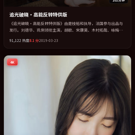
追光破晓·高能反转特供版
《追光破晓·高能反转特供版》由是枝裕和执导，法国参与出品与
发行。刘德华、巩俐领衔主演，胡歌、宋康昊、木村拓哉、咏梅联
袂出演。群像并立，每个人物都背负不可告人的过去。全片以「冒
91,122
热度
8.1
分
2019-03-23
险」类型为骨架，在叙事、表演与视听上力求统一。定于 2019-10-
18 在内地院线及主流平台同步亮相，2019 年度话题片中口碑稳健，
适合喜欢强情节与人物弧光的观众完整观看。
4K