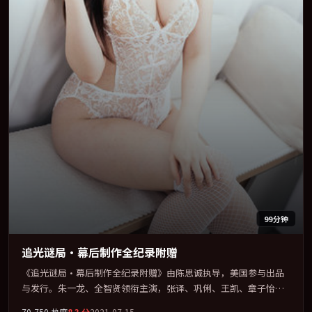
99分钟
追光谜局·幕后制作全纪录附赠
《追光谜局·幕后制作全纪录附赠》由陈思诚执导，美国参与出品
与发行。朱一龙、全智贤领衔主演，张译、巩俐、王凯、章子怡联
袂出演。公路、追车与心理战三线并进，张力持续堆叠。全片以
70,750
热度
8.3
分
2021-07-15