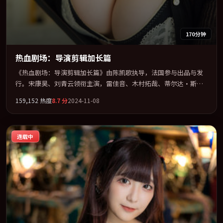
170分钟
热血剧场：导演剪辑加长篇
《热血剧场：导演剪辑加长篇》由陈凯歌执导，法国参与出品与发
行。宋康昊、刘青云领衔主演，雷佳音、木村拓哉、蒂尔达·斯文
顿联袂出演。多条时间线交织，真相在最后一刻才缓缓合拢。全片
159,152
热度
8.7
分
2024-11-08
以「惊悚」类型为骨架，在叙事、表演与视听上力求统一。定于
2024-10-21 在内地院线及主流平台同步亮相，2024 年度话题片中口
碑稳健，适合喜欢强情节与人物弧光的观众完整观看。
连载中