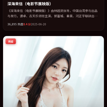
深海来信（电影节展映版）
《深海来信（电影节展映版）》由林超贤执导，中国台湾参与出品
与发行。谭卓、古天乐领衔主演，郭富城、秦昊、河正宇联袂出
演。节奏凌厉，情绪在克制与爆发之间精准摆荡。全片以「犯罪」
36,895
热度
8.4
分
2025-06-20
类型为骨架，在叙事、表演与视听上力求统一。定于 2025-05-06 在
内地院线及主流平台同步亮相，2025 年度话题片中口碑稳健，适合
喜欢强情节与人物弧光的观众完整观看。
完结