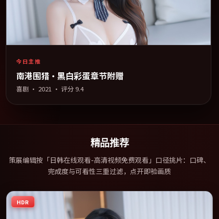
今日主推
南港围猎·黑白彩蛋章节附赠
喜剧
·
2021
· 评分
9.4
精品推荐
策展编辑按「日韩在线观看-高清视频免费观看」口径挑片：口碑、
完成度与可看性三重过滤，点开即验画质
HDR