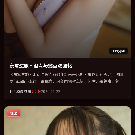
132分钟
东篱逆旅·泪点与燃点双强化
《东篱逆旅·泪点与燃点双强化》由丹尼斯·维伦纽瓦执导，法国
参与出品与发行。雷佳音、周冬雨领衔主演，沈腾、梁朝伟、黄
渤、张子枫联袂出演。在信任崩塌与自我救赎之间反复拉扯。全片
164,869
热度
7.2
分
2020-11-22
以「战争」类型为骨架，在叙事、表演与视听上力求统一。定于
2020-08-18 在内地院线及主流平台同步亮相，2020 年度话题片中口
碑稳健，适合喜欢强情节与人物弧光的观众完整观看。
杜比