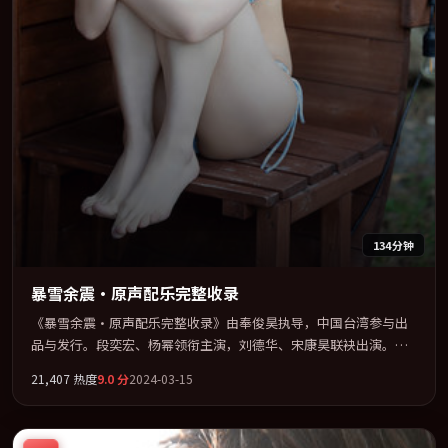
134分钟
暴雪余震·原声配乐完整收录
《暴雪余震·原声配乐完整收录》由奉俊昊执导，中国台湾参与出
品与发行。段奕宏、杨幂领衔主演，刘德华、宋康昊联袂出演。在
罪案类型框架下完成对时代焦虑的隐喻表达。全片以「悬疑」类型
21,407
热度
9.0
分
2024-03-15
为骨架，在叙事、表演与视听上力求统一。定于 2024-12-13 在内地
院线及主流平台同步亮相，2024 年度话题片中口碑稳健，适合喜欢
强情节与人物弧光的观众完整观看。