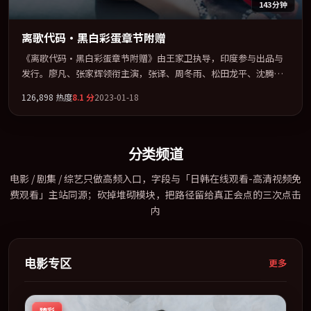
143分钟
离歌代码·黑白彩蛋章节附赠
《离歌代码·黑白彩蛋章节附赠》由王家卫执导，印度参与出品与
发行。廖凡、张家辉领衔主演，张译、周冬雨、松田龙平、沈腾联
袂出演。在信任崩塌与自我救赎之间反复拉扯。全片以「传记」类
126,898
热度
8.1
分
2023-01-18
型为骨架，在叙事、表演与视听上力求统一。定于 2023-01-02 在内
地院线及主流平台同步亮相，2023 年度话题片中口碑稳健，适合喜
欢强情节与人物弧光的观众完整观看。
分类频道
电影 / 剧集 / 综艺只做高频入口，字段与「日韩在线观看-高清视频免
费观看」主站同源；砍掉堆砌模块，把路径留给真正会点的三次点击
内
电影专区
更多
臻彩