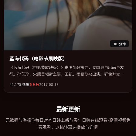
101分钟
蓝海代码（电影节展映版）
《蓝海代码（电影节展映版）》由陈凯歌执导，泰国参与出品与发
行。孙艺珍、宋康昊领衔主演，王凯、杨幂联袂出演。群像并立，
每个人物都背负不可告人的过去。全片以「冒险」类型为骨架，在
45,175
热度
6.9
分
2017-08-19
叙事、表演与视听上力求统一。定于 2017-06-02 在内地院线及主流
平台同步亮相，2017 年度话题片中口碑稳健，适合喜欢强情节与人
物弧光的观众完整观看。
最新更新
元数据与海报位每日对齐日韩上新节奏；日韩在线观看-高清视频免
费观看，少跳转直达播放与详情