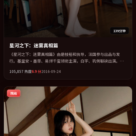
139分钟
星河之下：迷雾真相篇
《星河之下：迷雾真相篇》由是枝裕和执导，法国参与出品与发
行。基里安·墨菲、易烊千玺领衔主演，白宇、巩俐联袂出演。公
路、追车与心理战三线并进，张力持续堆叠。全片以「悬疑」类型
105,857
热度
6.9
分
2016-09-24
为骨架，在叙事、表演与视听上力求统一。定于 2016-10-27 在内地
院线及主流平台同步亮相，2016 年度话题片中口碑稳健，适合喜欢
强情节与人物弧光的观众完整观看。
院线