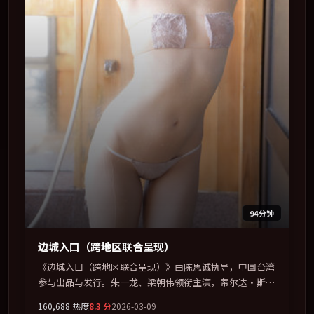
94分钟
边城入口（跨地区联合呈现）
《边城入口（跨地区联合呈现）》由陈思诚执导，中国台湾
参与出品与发行。朱一龙、梁朝伟领衔主演，蒂尔达·斯文
顿、周冬雨、河正宇、杨幂联袂出演。在信任崩塌与自我救
160,688
热度
8.3
分
2026-03-09
赎之间反复拉扯。全片以「喜剧」类型为骨架，在叙事、表