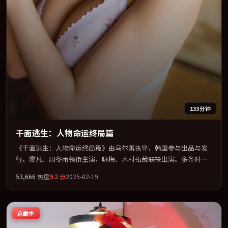
133分钟
千面逃生：人物命运终局篇
《千面逃生：人物命运终局篇》由乌尔善执导，韩国参与出品与发
行。廖凡、周冬雨领衔主演，咏梅、木村拓哉联袂出演。多条时间
线交织，真相在最后一刻才缓缓合拢。全片以「惊悚」类型为骨
53,666
热度
9.2
分
2025-02-19
架，在叙事、表演与视听上力求统一。定于 2025-11-15 在内地院线
及主流平台同步亮相，2025 年度话题片中口碑稳健，适合喜欢强情
节与人物弧光的观众完整观看。
连载中