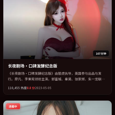
107分钟
长夜剧场·口碑发酵纪念版
《长夜剧场·口碑发酵纪念版》由管虎执导，英国参与出品与发
行。廖凡、李秉宪领衔主演，郭富城、秦昊、张家辉、朱一龙联袂
出演。多条时间线交织，真相在最后一刻才缓缓合拢。全片以「惊
110,455
热度
8.8
分
2023-05-05
悚」类型为骨架，在叙事、表演与视听上力求统一。定于 2023-06-
23 在内地院线及主流平台同步亮相，2023 年度话题片中口碑稳健，
适合喜欢强情节与人物弧光的观众完整观看。
连载中