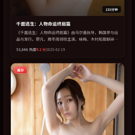
133分钟
千面逃生：人物命运终局篇
《千面逃生：人物命运终局篇》由乌尔善执导，韩国参与出
品与发行。廖凡、周冬雨领衔主演，咏梅、木村拓哉联袂出
演。多条时间线交织，真相在最后一刻才缓缓合拢。全片以
53,666
热度
9.2
分
2025-02-19
「惊悚」类型为骨架，在叙事、表演与视听上力求统一。定
于 2025-11-15 在内地院线及主流平台同步亮相，2025 年度
话题片中口碑稳健，适合喜欢强情节与人物弧光的观众完整
高分
观看。